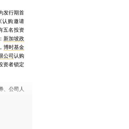
为发行期首
送《认购邀请
只有五名投资
：
新加坡政
，
博时基金
限公司
认购
增投资者锁定
券、公司人