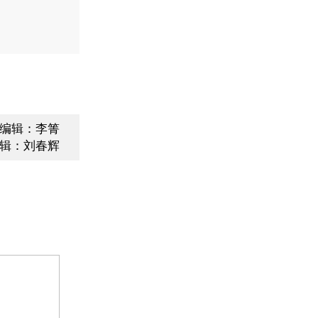
编辑：李箐
辑：刘春辉