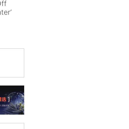
ff
nter’