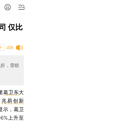
司 仅比
试听
中
九折，需锁
佬
葛卫东
大
。
兆易创新
显示，葛卫
06%上升至