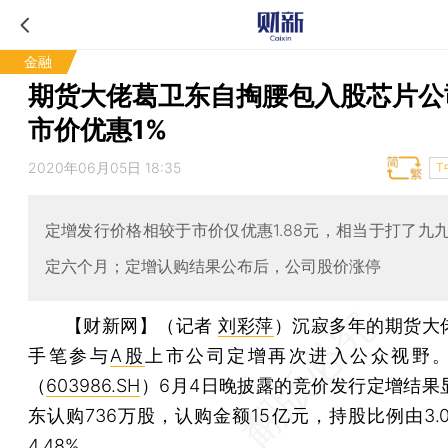
金融
期货大佬葛卫东自掏腰包入股芯片公
市价优惠1%
2020年06月05日 18:35
T
定增发行价格相较于市价仅优惠1.88元，相当于打了九
定六个月；定增认购结果公布后，公司股价涨停
【财新网】（记者
刘彩萍
）
沉寂多年的期货大
手笔参与
A股
上市公司定增再次进入公众视野
（
603986.SH
）6月4日晚披露的竞价发行定增结果
东认购736万股，认购金额15亿元，持股比例由3.
4.48%。