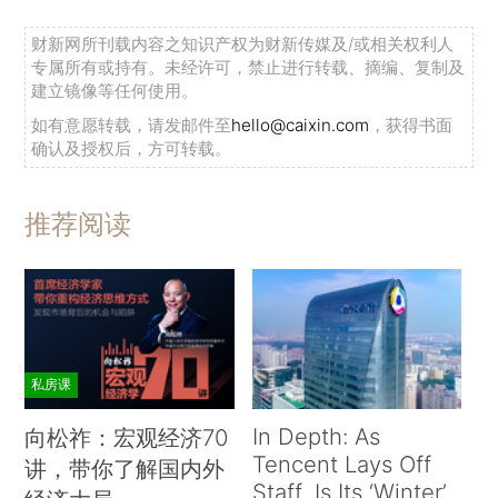
财新网所刊载内容之知识产权为财新传媒及/或相关权利人
专属所有或持有。未经许可，禁止进行转载、摘编、复制及
建立镜像等任何使用。
如有意愿转载，请发邮件至
hello@caixin.com
，获得书面
确认及授权后，方可转载。
推荐阅读
私房课
In Depth: As
向松祚：宏观经济70
Tencent Lays Off
讲，带你了解国内外
Staff, Is Its ‘Winter’