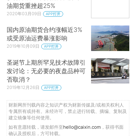
油期货重挫超25%
2020年03月09日
APP打开
国内原油期货合约涨幅近3%
或受原油运费暴涨影响
2019年10月09日
APP打开
圣诞节上期所罕见技术故障引
发讨论：无必要的夜盘品种可
否取消？
2019年12月26日
APP打开
财新网所刊载内容之知识产权为财新传媒及/或相关权利人
专属所有或持有。未经许可，禁止进行转载、摘编、复制及
建立镜像等任何使用。
如有意愿转载，请发邮件至
hello@caixin.com
，获得书面
确认及授权后，方可转载。