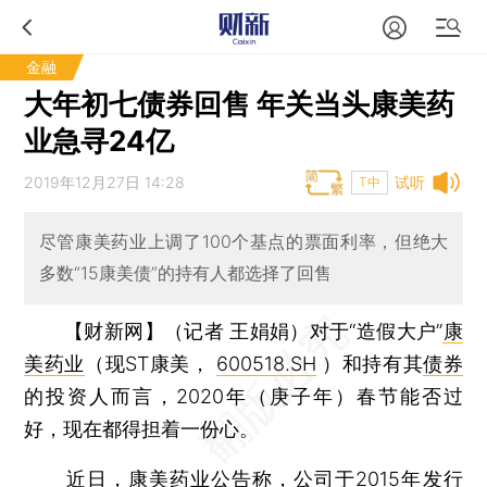
金融
大年初七债券回售 年关当头康美药
业急寻24亿
2019年12月27日 14:28
试听
T中
尽管康美药业上调了100个基点的票面利率，但绝大
多数“15康美债”的持有人都选择了回售
【财新网】（记者 王娟娟）
对于“造假大户”
康
美药业
（现ST康美，
600518.SH
）和持有其
债券
的投资人而言，2020年（庚子年）春节能否过
好，现在都得担着一份心。
近日，康美药业公告称，公司于2015年发行