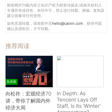
财新网所刊载内容之知识产权为财新传媒及/或相关权利人
专属所有或持有。未经许可，禁止进行转载、摘编、复制及
建立镜像等任何使用。
如有意愿转载，请发邮件至
hello@caixin.com
，获得书面
确认及授权后，方可转载。
推荐阅读
私房课
In Depth: As
向松祚：宏观经济70
Tencent Lays Off
讲，带你了解国内外
Staff, Is Its ‘Winter’
经济大局