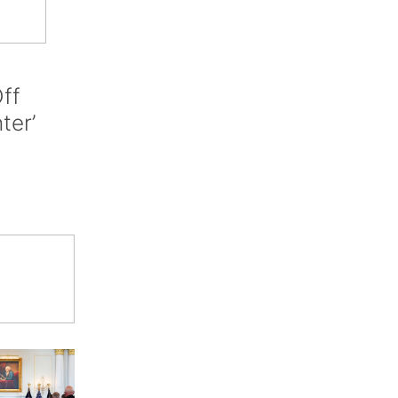
ff
nter’