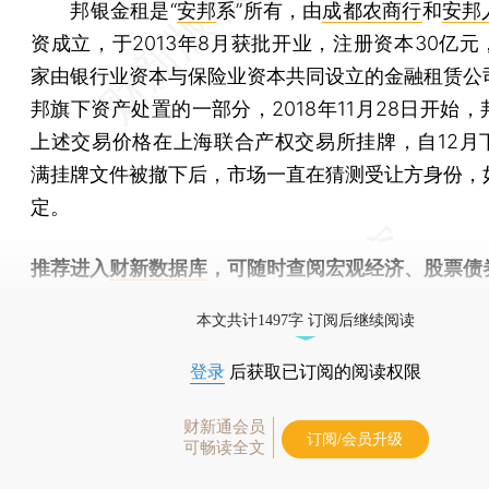
邦银金租是“
安邦
系”所有，由
成都农商行
和
安邦
资成立，于2013年8月获批开业，注册资本30亿元
家由银行业资本与保险业资本共同设立的金融租赁公
邦旗下资产处置的一部分，2018年11月28日开始
上述交易价格在上海联合产权交易所挂牌，自12月
满挂牌文件被撤下后，市场一直在猜测受让方身份，
定。
推荐进入
财新数据库
，可随时查阅宏观经济、股票债
物，财经信息尽在掌握。
本文共计1497字 订阅后继续阅读
登录
后获取已订阅的阅读权限
财新通会员
订阅/会员升级
可畅读全文