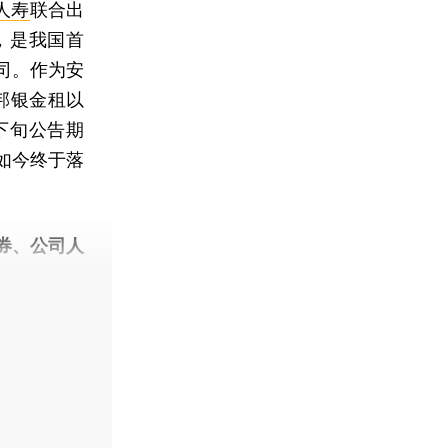
人寿
联合出
，是我国首
司。作为安
，邦银金租以
下旬公告期
如今终于落
券、公司人