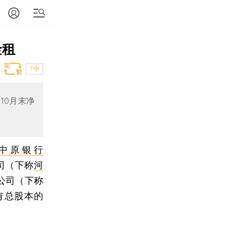
金租
T中
10月末净
中原银行
司（下称
河
限公司（下称
有总股本的