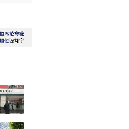
辑：凌华薇
首席赞赏官
辑：张翔宇
虚位以待