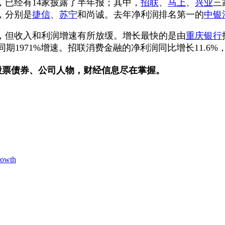
已经有14家披露了半年报；其中，
招联
、
马上
、
兴业
三
，分别是
捷信
、
苏宁
和尚诚。去年净利润排名第一的
中银
但收入和利润增速有所放缓。增长最快的是由
重庆银行
期1971%增速。招联消费金融的净利润同比增长11.6%
股票债券、公司人物，财经信息尽在掌握。
rowth