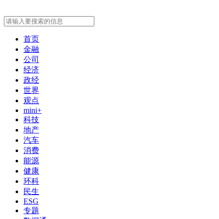
首页
金融
公司
经济
政经
世界
观点
mini+
科技
地产
汽车
消费
能源
健康
环科
民生
ESG
专题