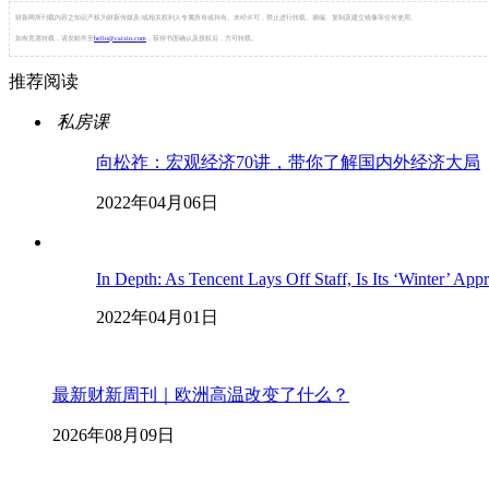
财新网所刊载内容之知识产权为财新传媒及/或相关权利人专属所有或持有。未经许可，禁止进行转载、摘编、复制及建立镜像等任何使用。
如有意愿转载，请发邮件至
hello@caixin.com
，获得书面确认及授权后，方可转载。
推荐阅读
私房课
向松祚：宏观经济70讲，带你了解国内外经济大局
2022年04月06日
In Depth: As Tencent Lays Off Staff, Is Its ‘Winter’ App
2022年04月01日
最新财新周刊｜欧洲高温改变了什么？
2026年08月09日