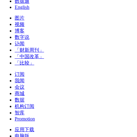
数据通
English
图片
视频
博客
数字说
讣闻
「财新周刊」
「中国改革」
「比较」
订阅
我闻
会议
商城
数据
机构订阅
智库
Promotion
应用下载
电脑版