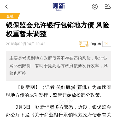
金融
银保监会允许银行包销地方债 风险
权重暂未调整
2018年09月04日 10:42
English
T中
主要是考虑到地方政府债券不存在违约风险，取消认
购比例限制，有助于提高地方政府债券发行效率，风
险也可控
【财新网】（记者
吴红毓然
霍侃
）
为加速实
现
地方债
的成功发行，监管开始放松部分政策。
9月3日，财新记者多方获悉，近期，银保监会
办公厅下发《关于商业银行承销地方政府
债券
有关