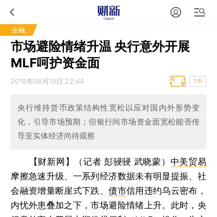
金融
市场避险情绪升温 央行意外开展
MLF呵护资金面
2018年06月19日 22:44
T中
央行维持货币政策结构性宽松以应对国内外形势变
化，引导市场预期；但银行间市场资金面宽松能否传
导至实体经济尚待观察
【财新网】（记者 彭骎骎 武晓蒙）
中美贸易
摩擦急速升级、一系列经济数据未有明显提振、社
会融资增量断崖式下跌、
债市
信用违约乌云密布，
内忧外患叠加之下，市场避险情绪上升。此时，央