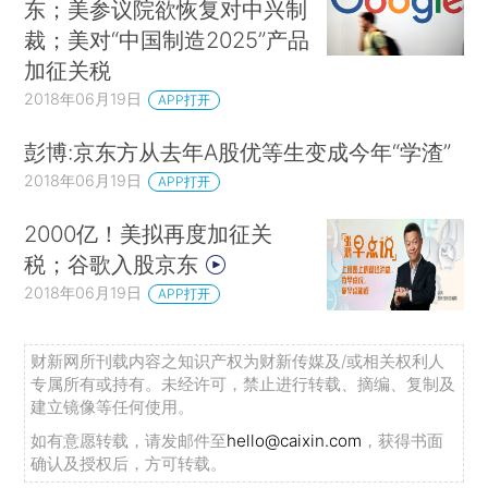
东；美参议院欲恢复对中兴制
裁；美对“中国制造2025”产品
加征关税
2018年06月19日
APP打开
彭博:京东方从去年A股优等生变成今年“学渣”
2018年06月19日
APP打开
2000亿！美拟再度加征关
税；谷歌入股京东
2018年06月19日
APP打开
财新网所刊载内容之知识产权为财新传媒及/或相关权利人
专属所有或持有。未经许可，禁止进行转载、摘编、复制及
建立镜像等任何使用。
如有意愿转载，请发邮件至
hello@caixin.com
，获得书面
确认及授权后，方可转载。