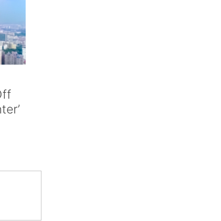
ff
nter’