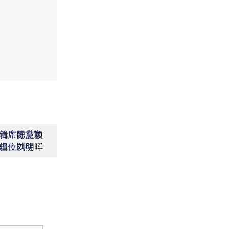
辑：陈慧颖
首席赞赏官
辑：刘明晖
虚位以待