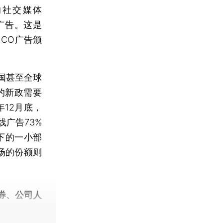
社交媒体
广告。这是
对ICO广告颁
国甚至全球
的新政需要
12月底，
线广告73%
剩下的一小部
市场的份额则
券、公司人