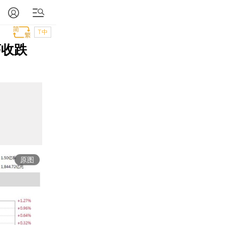
T中
荡收跌
原图