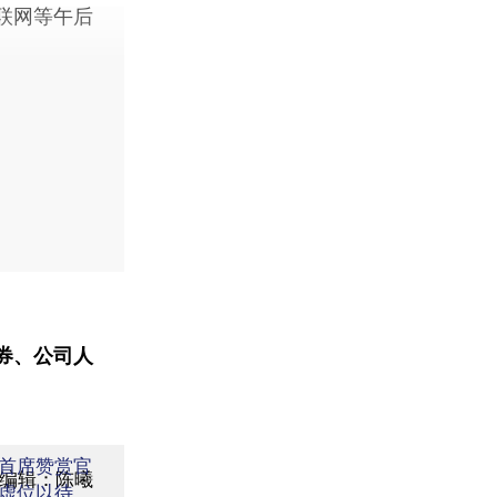
联网等午后
券、公司人
首席赞赏官
面编辑：陈曦
虚位以待