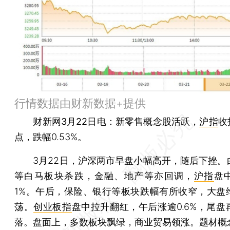
行情数据由财新数据+提供
财新网3月22日电
：新零售概念股活跃，
沪指
收
点，跌幅0.53%。
3月22日，沪深两市早盘小幅高开，随后下挫。
等白马板块杀跌，金融、地产等亦回调，
沪指
盘
1%。午后，保险、银行等板块跌幅有所收窄，大盘
荡。
创业板指
盘中拉升翻红，午后涨逾0.6%，尾盘
落。盘面上，多数板块飘绿，商业贸易领涨。题材概