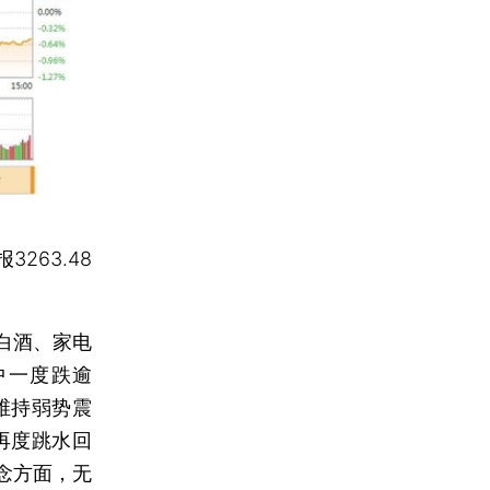
报3263.48
白酒、家电
中一度跌逾
维持弱势震
再度跳水回
念方面，无