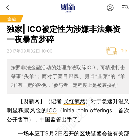
金融
独家| ICO被定性为涉嫌非法集资
一夜暴富梦碎
2017年09月02日 10:00
T中
按照非法金融活动的处理办法取缔ICO，可精准打击
肇事“头羊”；而对于盲目跟风、勇当“韭菜”的 “羊
群”有一定的豁免，“参与者一定程度上是被裹挟的”
【财新网】（记者
吴红毓然
）
对于急速升温又
明显积聚风险的
ICO
（initial coin offerings，首次
公开售币），中国监管出手了。
一场本应于9月2日召开的区块链盛会被有关部