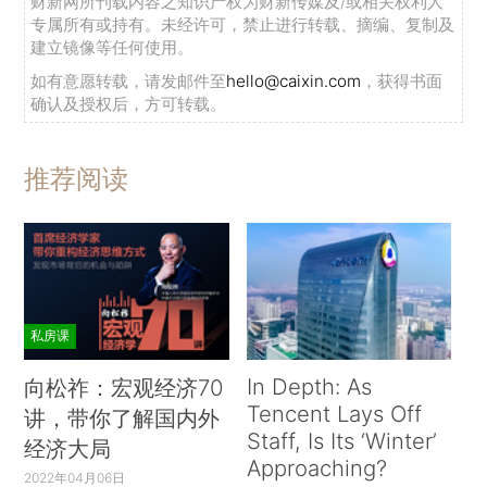
财新网所刊载内容之知识产权为财新传媒及/或相关权利人
专属所有或持有。未经许可，禁止进行转载、摘编、复制及
建立镜像等任何使用。
如有意愿转载，请发邮件至
hello@caixin.com
，获得书面
确认及授权后，方可转载。
推荐阅读
私房课
In Depth: As
向松祚：宏观经济70
Tencent Lays Off
讲，带你了解国内外
Staff, Is Its ‘Winter’
经济大局
Approaching?
2022年04月06日