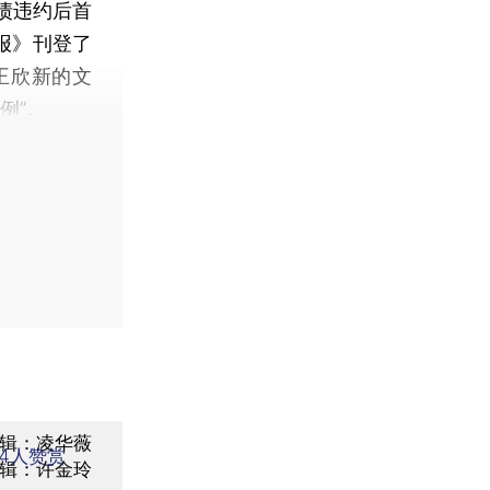
债违约后首
报》刊登了
王欣新的文
例”。
辑：凌华薇
4
人赞赏
辑：许金玲