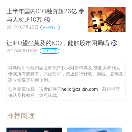
上半年国内ICO融资超26亿 参
与人次超10万
2017年07月25日
APP打开
让IPO望尘莫及的ICO，能解股市困局吗
2017年06月16日
APP打开
财新网所刊载内容之知识产权为财新传媒及/或相关权利人
专属所有或持有。未经许可，禁止进行转载、摘编、复制及
建立镜像等任何使用。
如有意愿转载，请发邮件至
hello@caixin.com
，获得书面
确认及授权后，方可转载。
推荐阅读