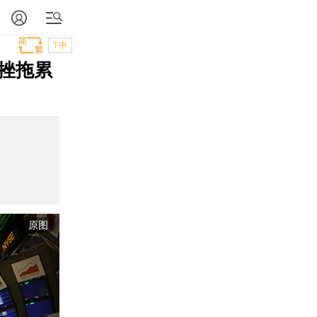
T中
挫拖累
原图