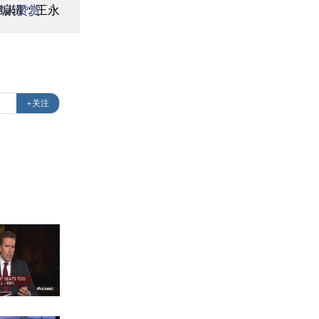
编辑：王永
1
人赞赏
+关注