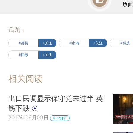
版面
话题：
#英镑
+关注
#市场
+关注
#科技
#国际
+关注
相关阅读
出口民调显示保守党未过半 英
镑下跌
2017年06月09日
APP打开