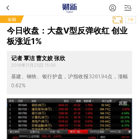
金融
T中
今日收盘：大盘V型反弹收红 创业
板涨近1%
记者 覃洁 曹文姣 张欣
2016年11月25日 15:00
基建、钢铁、银行护盘，沪指收报3261.94点，涨幅
0.62%
原图