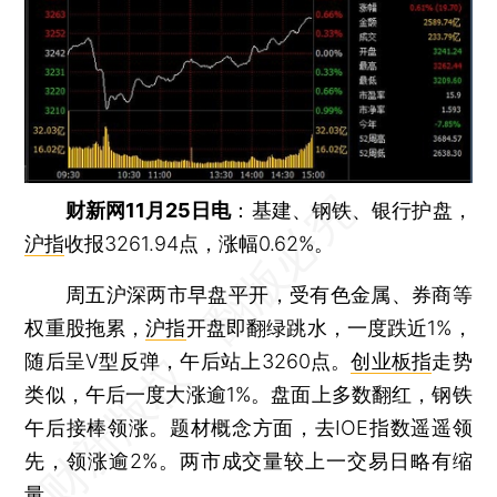
财新网11月25日电
：基建、钢铁、银行护盘，
沪指
收报3261.94点，涨幅0.62%。
周五沪深两市早盘平开，受有色金属、券商等
权重股拖累，
沪指
开盘即翻绿跳水，一度跌近1%，
随后呈V型反弹，午后站上3260点。
创业板指
走势
类似，午后一度大涨逾1%。盘面上多数翻红，钢铁
午后接棒领涨。题材概念方面，去IOE指数遥遥领
先，领涨逾2%。两市成交量较上一交易日略有缩
量。