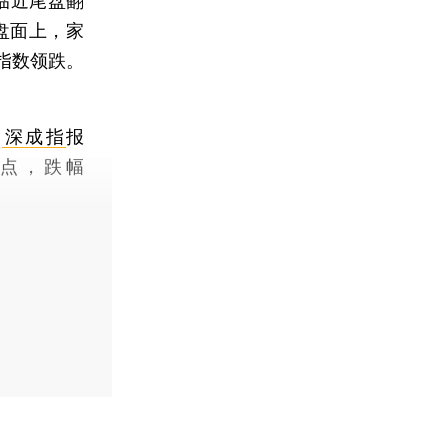
临近尾盘翻
盘面上，家
指数领跌。
；
深成指
报
44点，跌幅