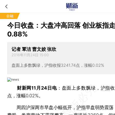
金融
今日收盘：大盘冲高回落 创业板指
0.88%
记者 覃洁 曹文姣 张欣
2016年11月24日 15:00
盘面上多数飘绿，沪指收报3241.74点，涨幅0.02%
财新网11月24日电
：盘面上多数飘绿，
沪指
收
点，涨幅0.02%。
周四沪深两市早盘小幅低开，
沪指
早盘弱势震荡