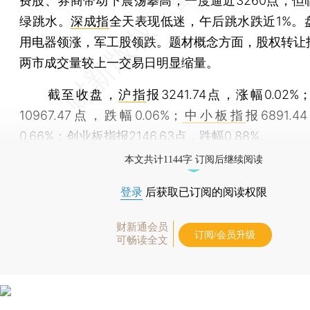
费股、券商带动下震荡攀高，一度逼近3260点，但
绿跳水。
深成指
全天表现低迷，午后跳水跌近1%。
用电器领涨，军工股领跌。题材概念方面，股权转让
两市成交量较上一交易日明显缩量。
截至收盘，
沪指
报3241.74点，涨幅0.02%
10967.47点，跌幅0.06%；
中小板指
报6891.
0.66%；
创业板指
报2146.63点，跌幅0.88%。
本文共计1144字 订阅后继续阅读
登录
后获取已订阅的阅读权限
财新通会员
订阅/会员升级
可畅读全文