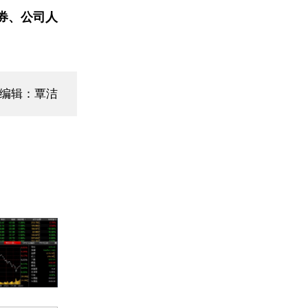
券、公司人
面编辑：覃洁