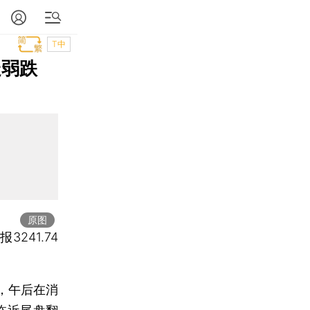
T中
走弱跌
原图
报3241.74
，午后在消