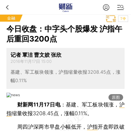
金融
T中
今日收盘：中字头个股爆发 沪指午
后重回3200点
记者 覃洁 曹文姣 张欣
2016年11月17日 15:00
基建、军工板块领涨，沪指缩量收报3208.45点，涨
幅0.11%
原图
财新网11月17日电
：基建、军工板块领涨，
沪
指
缩量收报3208.45点，涨幅0.11%。
周四沪深两市早盘小幅低开，
沪指
开盘即跌破