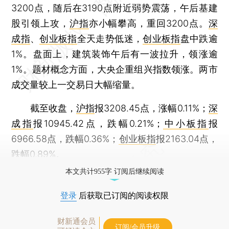
3200点，随后在3190点附近弱势震荡，午后基建
股引领上攻，
沪指
亦小幅攀高，重回3200点。
深
成指
、
创业板指
全天走势低迷，
创业板指
盘中跌逾
1%。盘面上，建筑装饰午后有一波拉升，领涨逾
1%。题材概念方面，大央企重组兴指数领涨。两市
成交量较上一交易日大幅缩量。
截至收盘，
沪指
报3208.45点，涨幅0.11%；
深
成指
报10945.42点，跌幅0.21%；
中小板指
报
6966.58点，跌幅0.36%；
创业板指
报2163.04点，
跌幅0.89%。
本文共计955字 订阅后继续阅读
登录
后获取已订阅的阅读权限
财新通会员
订阅/会员升级