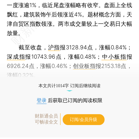
一度涨逾1%，临近尾盘涨幅略有收窄。盘面上全线
飘红，建筑装饰午后领涨近4%。题材概念方面，天
津自贸区指数领涨。两市成交量较上一交易日大幅
放量。
截至收盘，
沪指
报3128.94点，涨幅0.84%；
深成指
报10743.96点，涨幅0.48%；
中小板指
报
6926.24点，涨幅0.46%；
创业板指
报2153.18点，
涨幅0.32%。
本文共计1014字 订阅后继续阅读
登录
后获取已订阅的阅读权限
财新通会员
订阅/会员升级
可畅读全文