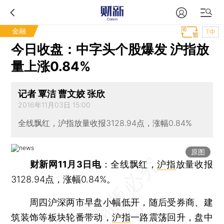
金融
T中
今日收盘：中字头个股爆发 沪指放
量上涨0.84%
记者 覃洁 曹文姣 张欣
2016年11月03日 15:00
全线飘红，沪指放量收报3128.94点，涨幅0.84%
原图
财新网11月3日电
：全线飘红，
沪指
放量收报
3128.94点，涨幅0.84%。
周四沪深两市早盘小幅低开，随后受券商、建
筑装饰等板块轮番带动，
沪指
一路震荡回升，盘中