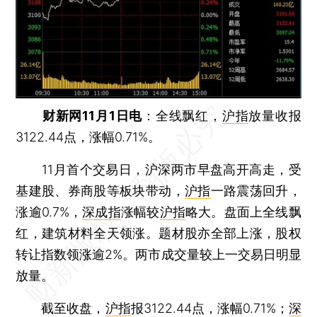
财新网11月1日电
：全线飘红，
沪指
放量收报
3122.44点，涨幅0.71%。
11月首个交易日，沪深两市早盘高开高走，受
基建股、券商股等板块带动，
沪指
一路震荡回升，
涨逾0.7%，
深成指
涨幅较
沪指
略大。盘面上全线飘
红，建筑材料全天领涨。题材股亦全部上涨，股权
转让指数领涨逾2%。两市成交量较上一交易日明显
放量。
截至收盘，
沪指
报3122.44点，涨幅0.71%；
深