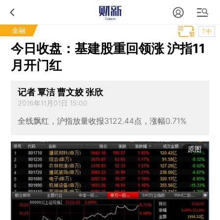
金融
T中
今日收盘：基建股重回领涨 沪指11
月开门红
记者 覃洁 曹文姣 张欣
2016年11月01日 15:00
全线飘红，沪指放量收报3122.44点，涨幅0.71%
原图