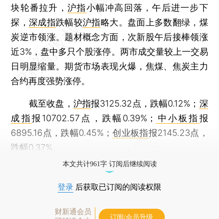
块轮番拉升，
沪指
小幅冲高回落，午后进一步下
探，
深成指
跌幅较
沪指
略大。盘面上多数翻绿，煤
炭逆市领涨。题材概念方面，次新股午后接棒领涨
近3%，盘中多只个股涨停。两市成交量较上一交易
日明显缩量。期货市场表现火爆，焦煤、焦炭主力
合约再度强势涨停。
截至收盘，
沪指
报3125.32点，跌幅0.12%；
深
成指
报10702.57点，跌幅0.39%；
中小板指
报
6895.16点，跌幅0.45%；
创业板指
报2145.23点，
跌幅0.37%。
本文共计961字 订阅后继续阅读
登录
后获取已订阅的阅读权限
财新通会员
订阅/会员升级