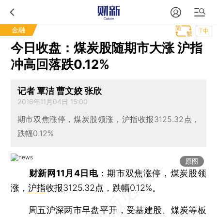
金融
T中
今日收盘：煤炭股随期市大涨 沪指
冲高回落跌0.12%
记者 覃洁 曹文姣 张欣
2016年11月04日 15:00
期市双焦涨停，煤炭股领涨，沪指收报3125.32点，
跌幅0.12%
原图
财新网11月4日电
：期市双焦涨停，煤炭股领
涨，
沪指
收报3125.32点，跌幅0.12%。
周五沪深两市早盘平开，受基建股、煤炭等板