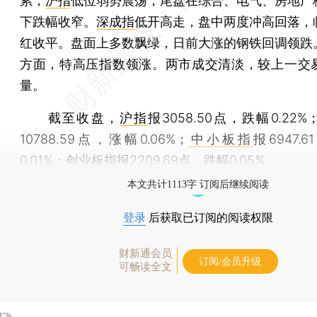
累，
沪指
低位弱势震荡，尾盘在综合、电气、房地产
下跌幅收窄。
深成指
低开高走，盘中两度冲高回落，
红收平。盘面上多数飘绿，日前大涨的钢铁回调领跌
方面，特高压指数领涨。两市成交清淡，较上一交
量。
截至收盘，
沪指
报3058.50点，跌幅0.22%
10788.59点，涨幅0.06%；
中小板指
报6947.
0.01%；
创业板指
报2209.69点，跌幅0.05%。
本文共计1113字 订阅后继续阅读
登录
后获取已订阅的阅读权限
财新通会员
订阅/会员升级
可畅读全文