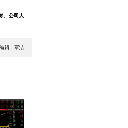
券、公司人
面编辑：覃洁