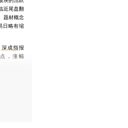
板块的活跃
临近尾盘翻
。题材概念
易日略有缩
；
深成指
报
61点，涨幅