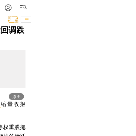
T中
量回调跌
原图
指
缩量收报
等权重股拖