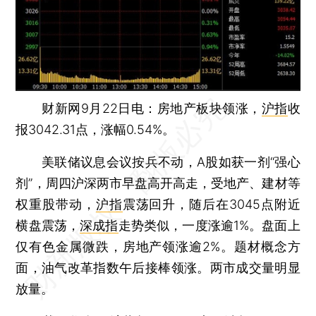
财新网9月22日电：房地产板块领涨，
沪指
收
报3042.31点，涨幅0.54%。
美联储议息会议按兵不动，A股如获一剂“强心
剂”，周四沪深两市早盘高开高走，受地产、建材等
权重股带动，
沪指
震荡回升，随后在3045点附近
横盘震荡，
深成指
走势类似，一度涨逾1%。盘面上
仅有色金属微跌，房地产领涨逾2%。题材概念方
面，油气改革指数午后接棒领涨。两市成交量明显
放量。