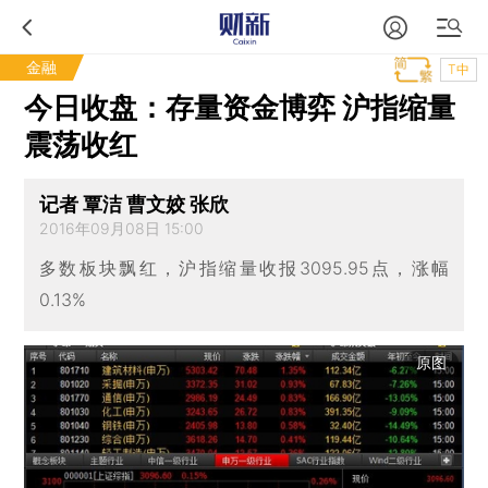
金融
T中
今日收盘：存量资金博弈 沪指缩量
震荡收红
记者 覃洁 曹文姣 张欣
2016年09月08日 15:00
多数板块飘红，沪指缩量收报3095.95点，涨幅
0.13%
原图