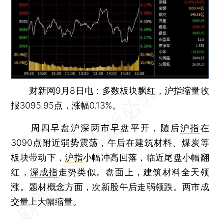
财新网9月8日电：多数板块飘红，
沪指
缩量收
报3095.95点，涨幅0.13%。
周四早盘沪深两市早盘平开，随后
沪指
在
3090点附近弱势震荡，午后在建筑材料、煤炭等
板块带动下，
沪指
小幅冲高回落，临近尾盘小幅翻
红，
深成指
走势类似。盘面上，建筑材料全天领
涨。题材概念方面，次新股午后走弱领跌。两市成
交量上大幅缩量。