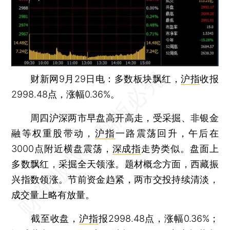
财新网9月29日电：多数板块飘红，
沪指
收报
2998.48点，涨幅0.36%。
周四沪深两市早盘高开高走，受采掘、非银金
融等权重股带动，
沪指
一路震荡回升，午后在
3000点附近横盘震荡，
深成指
走势类似。盘面上
多数飘红，采掘全天领涨。题材概念方面，西藏振
兴指数领涨。节前资金趋紧，两市交投持续清淡，
成交量上略有放量。
截至收盘，
沪指
报2998.48点，涨幅0.36%；