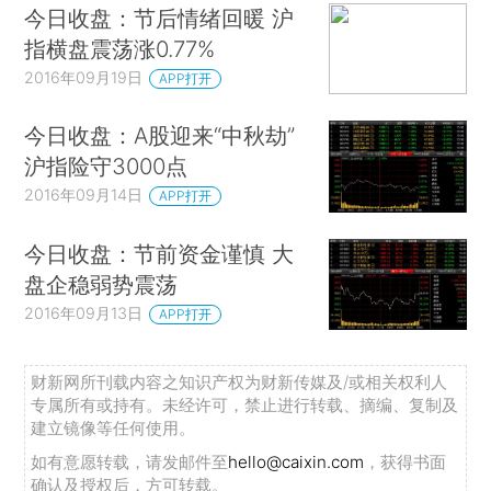
今日收盘：节后情绪回暖 沪
指横盘震荡涨0.77%
2016年09月19日
APP打开
今日收盘：A股迎来“中秋劫”
沪指险守3000点
2016年09月14日
APP打开
今日收盘：节前资金谨慎 大
盘企稳弱势震荡
2016年09月13日
APP打开
财新网所刊载内容之知识产权为财新传媒及/或相关权利人
专属所有或持有。未经许可，禁止进行转载、摘编、复制及
建立镜像等任何使用。
如有意愿转载，请发邮件至
hello@caixin.com
，获得书面
确认及授权后，方可转载。