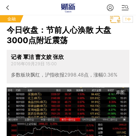
金融
T中
今日收盘：节前人心涣散 大盘
3000点附近震荡
记者 覃洁 曹文姣 张欣
2016年09月29日 15:00
多数板块飘红，沪指收报2998.48点，涨幅0.36%
原图