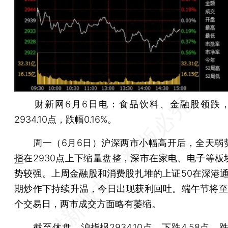
财新网6月6日电：食品饮料、金融股领跌
2934.10点，跌幅0.16%。
周一（6月6日）沪深两市小幅高开后，全天弱
指
在2930点上下缩量盘整，深市在家电、电子等板
势较强。上周金融股和消费股扎堆的上证50在深港通、
期炒作下持续升温，今日出现获利回吐。端午节将至
个交易日，两市成交方面略有萎缩。
截至休盘，
沪指
报2934.10点，下跌4.58点，跌