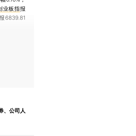
创业板指
报
报6839.81
券、公司人