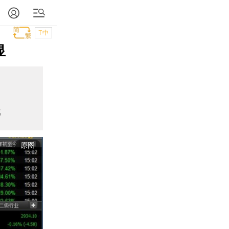
T中
显
%
原图