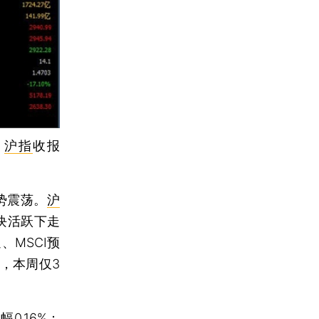
，
沪指
收报
势震荡。
沪
块活跃下走
MSCI预
，本周仅3
幅0.16%；