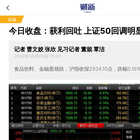
金融
今日收盘：获利回吐 上证50回调明
记者 曹文姣 张欣 见习记者 董兢 覃洁
2016年06月06日 15:00
食品饮料、金融股领跌，沪指收报2934.10点，跌幅0.16