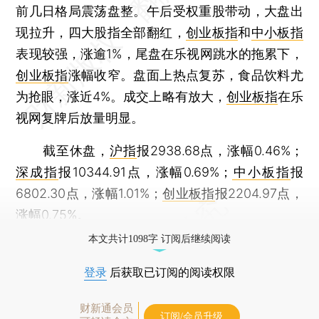
前几日格局震荡盘整。午后受权重股带动，大盘出
现拉升，四大股指全部翻红，
创业板指
和
中小板指
表现较强，涨逾1%，尾盘在乐视网跳水的拖累下，
创业板指
涨幅收窄。盘面上热点复苏，食品饮料尤
为抢眼，涨近4%。成交上略有放大，
创业板指
在乐
视网复牌后放量明显。
截至休盘，
沪指
报2938.68点，涨幅0.46%；
深成指
报10344.91点，涨幅0.69%；
中小板指
报
6802.30点，涨幅1.01%；
创业板指
报2204.97点，
涨幅0.75%。
本文共计1098字 订阅后继续阅读
登录
后获取已订阅的阅读权限
财新通会员
订阅/会员升级