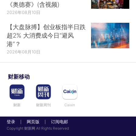
《奥德赛》(含视频)
2026年08月10日
【大盘脉搏】创业板指半日跌
超2% 大消费成今日“避风
港”？
2026年08月10日
财新移动
财新
财新周刊
Caixin
登录
网页版
订阅电邮
|
|
Copyright 财新网 All Rights Reserved