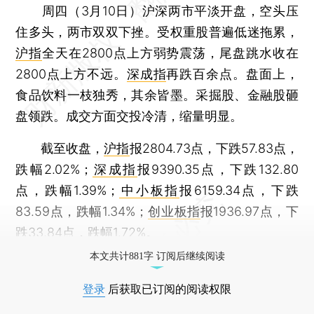
周四（3月10日）沪深两市平淡开盘，空头压
住多头，两市双双下挫。受权重股普遍低迷拖累，
沪指
全天在2800点上方弱势震荡，尾盘跳水收在
2800点上方不远。
深成指
再跌百余点。盘面上，
食品饮料一枝独秀，其余皆墨。采掘股、金融股砸
盘领跌。成交方面交投冷清，缩量明显。
截至收盘，
沪指
报2804.73点，下跌57.83点，
跌幅2.02%；
深成指
报9390.35点，下跌132.80
点，跌幅1.39%；
中小板指
报6159.34点，下跌
83.59点，跌幅1.34%；
创业板指
报1936.97点，下
跌33.84点，跌幅1.72%。
本文共计881字 订阅后继续阅读
登录
后获取已订阅的阅读权限