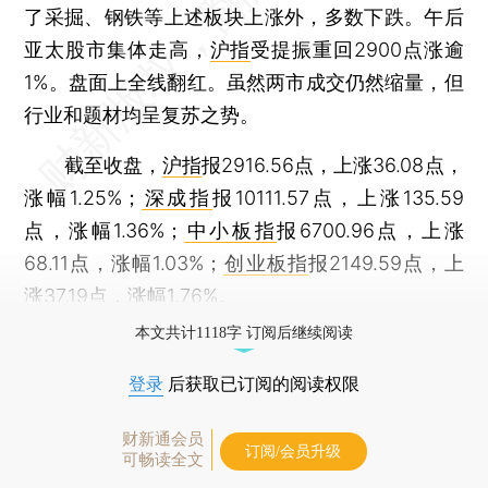
了采掘、钢铁等上述板块上涨外，多数下跌。午后
亚太股市集体走高，
沪指
受提振重回2900点涨逾
1%。盘面上全线翻红。虽然两市成交仍然缩量，但
行业和题材均呈复苏之势。
截至收盘，
沪指
报2916.56点，上涨36.08点，
涨幅1.25%；
深成指
报10111.57点，上涨135.59
点，涨幅1.36%；
中小板指
报6700.96点，上涨
68.11点，涨幅1.03%；
创业板指
报2149.59点，上
涨37.19点，涨幅1.76%。
本文共计1118字 订阅后继续阅读
登录
后获取已订阅的阅读权限
财新通会员
订阅/会员升级
可畅读全文