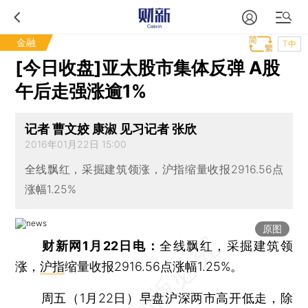
金融
T中
[今日收盘]亚太股市集体反弹 A股
午后走强涨逾1%
记者 曹文姣 康淑 见习记者 张欣
2016年01月22日 15:00
全线飘红，采掘建筑领涨，沪指缩量收报2916.56点
涨幅1.25%
原图
财新网1月22日电：
全线飘红，采掘建筑领
涨，
沪指
缩量收报2916.56点涨幅1.25%。
周五（1月22日）早盘沪深两市高开低走，除