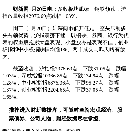
财新网1月20日电：
多数板块飘绿，钢铁领跌，沪
指放量收报2976.69点跌幅1.03%。
周三（1月20日）沪深两市低开低走，空头压制多
头占领优势，沪指震荡下挫，以钢铁、券商、银行为代
表的权重股拖累大盘表现。小盘股亦是表现不佳，创业
板指和中小板指跌幅均逾1%。两市成交与昨天略有放
大。
截至收盘，沪指报2976.69点，下跌31.05点，跌幅
1.03%；深成指报10366.85点，下跌134.94点，跌幅
1.28%；中小板指报6876.36点，下跌95.27点，跌幅
1.37%；创业板指报2204.65点，下跌37.05点，跌幅
1.65%。
推荐进入
财新数据库
，可随时查阅宏观经济、股
票债券、公司人物，财经数据尽在掌握。