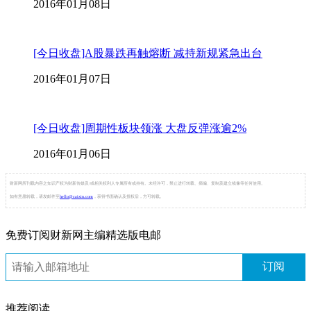
2016年01月08日
[今日收盘]A股暴跌再触熔断 减持新规紧急出台
2016年01月07日
[今日收盘]周期性板块领涨 大盘反弹涨逾2%
2016年01月06日
财新网所刊载内容之知识产权为财新传媒及/或相关权利人专属所有或持有。未经许可，禁止进行转载、摘编、复制及建立镜像等任何使用。
如有意愿转载，请发邮件至
hello@caixin.com
，获得书面确认及授权后，方可转载。
免费订阅财新网主编精选版电邮
订阅
推荐阅读