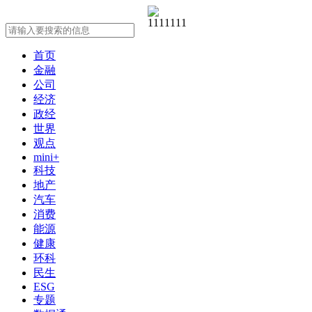
首页
金融
公司
经济
政经
世界
观点
mini+
科技
地产
汽车
消费
能源
健康
环科
民生
ESG
专题