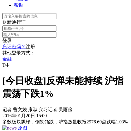
帮助
财新通行证
登录
忘记密码？
注册
其他登录方式：
金融
T中
[今日收盘]反弹未能持续 沪指
震荡下跌1%
记者 曹文姣 康淑 实习记者 吴雨俭
2016年01月20日 15:00
多数板块飘绿，钢铁领跌，沪指放量收报2976.69点跌幅1.03%
原图