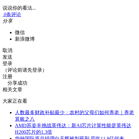
说说你的看法...
0
条评论
分享
微信
新浪微博
取消
发送
登录
（评论前请先登录）
注册
分享成功
相关文章
大家正在看
人数最多财政补贴最少：农村的父母们如何养老｜养老
算账之八
AMD苏姿丰挑战英伟达：新AI芯片计算性能是英伟达
H200芯片的1.3倍
华融国际原总经理白天辉被判死刑 四年11.8亿何来