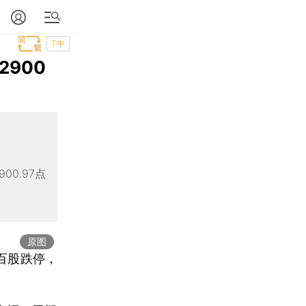
T中
2900
0.97点
原图
百股跌停，