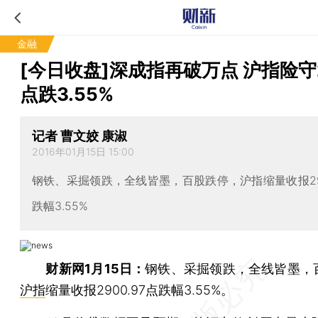
金融
[今日收盘]深成指再破万点 沪指险守
点跌3.55%
记者 曹文姣 康淑
2016年01月15日 15:00
钢铁、采掘领跌，全线皆墨，百股跌停，沪指缩量收报290
跌幅3.55%
财新网1月15日：
钢铁、采掘领跌，全线皆墨，
沪指
缩量收报2900.97点跌幅3.55%。