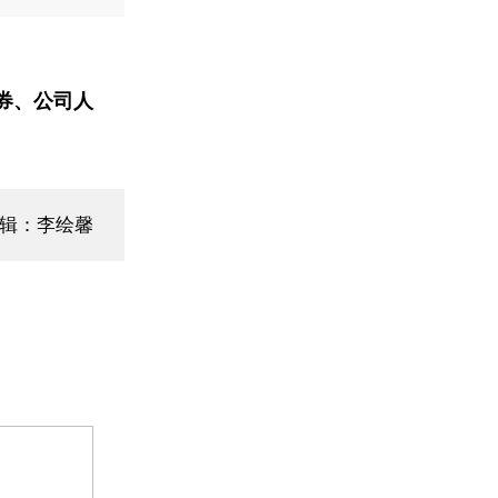
券、公司人
编辑：李绘馨