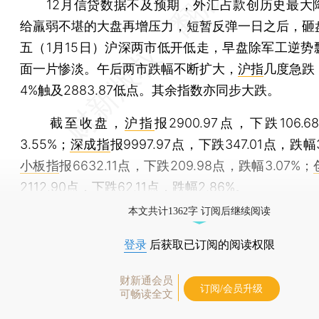
12月信贷数据不及预期，外汇占款创历史最大
给羸弱不堪的大盘再增压力，短暂反弹一日之后，砸
五（1月15日）沪深两市低开低走，早盘除军工逆势
面一片惨淡。午后两市跌幅不断扩大，
沪指
几度急跌
4%触及2883.87低点。其余指数亦同步大跌。
截至收盘，
沪指
报2900.97点，下跌106.
3.55%；
深成指
报9997.97点，下跌347.01点，跌幅
小板指
报6632.11点，下跌209.98点，跌幅3.07%；
2112.90点，下跌62.11点，跌幅2.86%。
本文共计1362字 订阅后继续阅读
登录
后获取已订阅的阅读权限
财新通会员
订阅/会员升级
可畅读全文