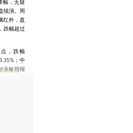
降幅，无疑
盘续演。周
飘红外，盘
，跌幅超过
68点，跌幅
3.35%；
中
创业板指
报