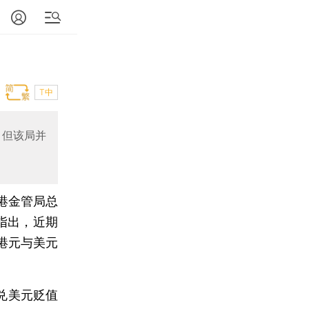
T中
，但该局并
港金管局总
指出，近期
港元与美元
兑美元贬值