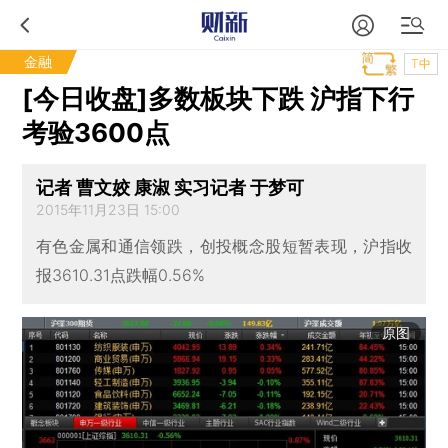
金融
T中
[今日收盘]多数板块下跌 沪指下行
考验3600点
记者 曹文姣 康淑 实习记者 于梦可
2015年11月23日 15:00
有色金属和通信领跌，创投概念股短暂表现，沪指收
报3610.31点跌幅0.56%
原图