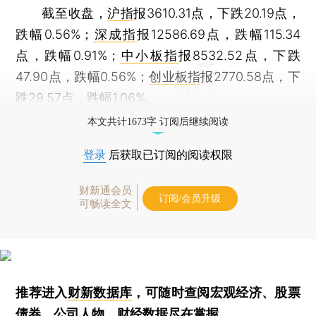
截至收盘，
沪指
报3610.31点，下跌20.19点，
跌幅0.56%；
深成指
报12586.69点，跌幅115.34
点，跌幅0.91%；
中小板指
报8532.52点，下跌
47.90点，跌幅0.56%；
创业板指
报2770.58点，下
跌29.57点，跌幅1.06%。
本文共计1673字 订阅后继续阅读
登录
后获取已订阅的阅读权限
财新通会员
订阅/会员升级
可畅读全文
推荐进入
财新数据库
，可随时查阅宏观经济、股票
债券、公司人物，财经数据尽在掌握。