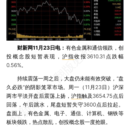
财新网11月23日电：
有色金属和通信领跌，创
投概念股短暂表现，
沪指
收报3610.31点跌幅
0.56%。
持续震荡一周之后，大盘仍未能有效突破，“盘
久必跌”的阴影笼罩市场。周一（11月23日）沪深
两市平淡开盘后震荡上扬，
沪指
触及3654.75点后
回落，午后跳水，尾盘短暂失守3600点后拉起。
盘面上，有色金属、电子、通信、计算机、钢铁等
板块领跌，热点散乱，创投概念股一度抢眼。