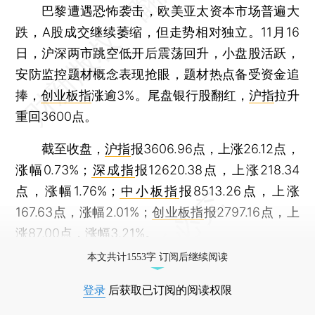
巴黎遭遇恐怖袭击，欧美亚太资本市场普遍大
跌，A股成交继续萎缩，但走势相对独立。11月16
日，沪深两市跳空低开后震荡回升，小盘股活跃，
安防监控题材概念表现抢眼，题材热点备受资金追
捧，
创业板指
涨逾3%。尾盘银行股翻红，
沪指
拉升
重回3600点。
截至收盘，
沪指
报3606.96点，上涨26.12点，
涨幅0.73%；
深成指
报12620.38点，上涨218.34
点，涨幅1.76%；
中小板指
报8513.26点，上涨
167.63点，涨幅2.01%；
创业板指
报2797.16点，上
涨87.00点，涨幅3.21%。
本文共计1553字 订阅后继续阅读
登录
后获取已订阅的阅读权限