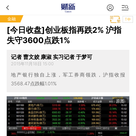
金融
T中
[今日收盘]创业板指再跌2% 沪指
失守3600点跌1%
记者 曹文姣 康淑 实习记者 于梦可
2015年11月18日 15:00
地产银行独自上涨，军工券商领跌，沪指收报
3568.47点跌幅1.01%
原图