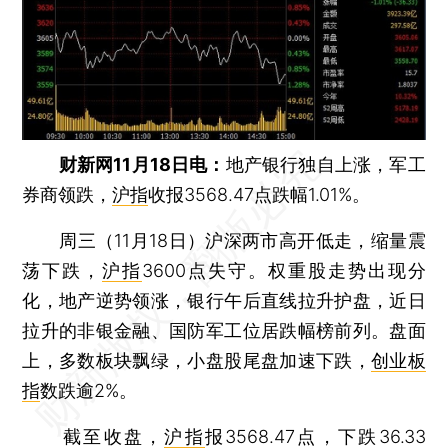
财新网11月18日电：
地产银行独自上涨，军工
券商领跌，
沪指
收报3568.47点跌幅1.01%。
周三（11月18日）沪深两市高开低走，缩量震
荡下跌，
沪指
3600点失守。权重股走势出现分
化，地产逆势领涨，银行午后直线拉升护盘，近日
拉升的非银金融、国防军工位居跌幅榜前列。盘面
上，多数板块飘绿，小盘股尾盘加速下跌，
创业板
指
数跌逾2%。
截至收盘，
沪指
报3568.47点，下跌36.33