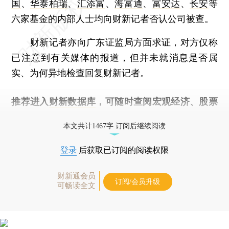
国
、
华泰柏瑞
、
汇添富
、
海富通
、
富安达
、
长安
等
六家基金的内部人士均向财新记者否认公司被查。
财新记者亦向广东证监局方面求证，对方仅称
已注意到有关媒体的报道，但并未就消息是否属
实、为何异地检查回复财新记者。
推荐进入
财新数据库
，可随时查阅宏观经济、股票
债券、公司人物，财经信息尽在掌握。
本文共计1467字 订阅后继续阅读
登录
后获取已订阅的阅读权限
财新通会员
订阅/会员升级
可畅读全文