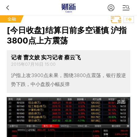
金融
T中
[今日收盘]结算日前多空谨慎 沪指
3800点上方震荡
记者 曹文姣 实习记者 蔡云飞
2015年07月16日 15:00
沪指上攻3900点未果，围绕3800点震荡，银行股逆
势下跌，中小盘股小幅反弹
原图