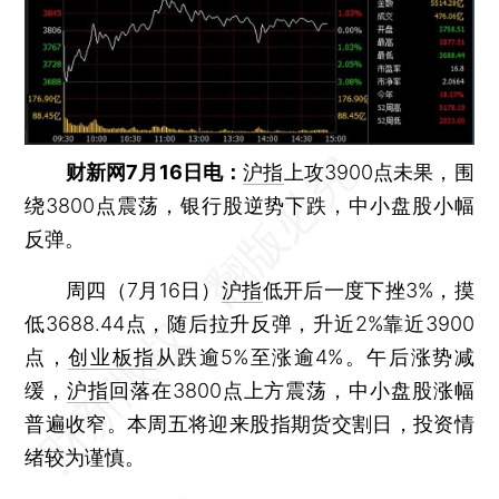
财新网7月16日电：
沪指
上攻3900点未果，围
绕3800点震荡，银行股逆势下跌，中小盘股小幅
反弹。
周四（7月16日）
沪指
低开后一度下挫3%，摸
低3688.44点，随后拉升反弹，升近2%靠近3900
点，
创业板指
从跌逾5%至涨逾4%。午后涨势减
缓，
沪指
回落在3800点上方震荡，中小盘股涨幅
普遍收窄。本周五将迎来股指期货交割日，投资情
绪较为谨慎。