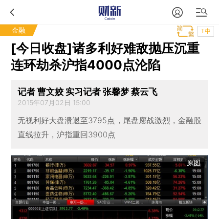
金融
T中
[今日收盘]诸多利好难敌抛压沉重
连环劫杀沪指4000点沦陷
记者 曹文姣 实习记者 张馨梦 蔡云飞
2015年07月02日 15:00
无视利好大盘溃退至3795点，尾盘鏖战激烈，金融股
直线拉升，沪指重回3900点
原图