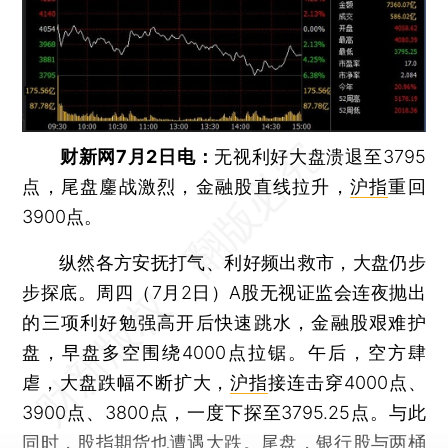
财新网7月2日电：
无视利好大盘溃退至3795
点，尾盘鏖战激烈，金融股直线拉升，
沪指
重回
3900点。
纵然各方安抚打气、利好频出救市，大盘仍步
步探底。周四（7月2日）A股无视证监会连夜抛出
的三项利好勉强高开后快速跳水，金融股艰难护
盘，早盘多空围绕4000点拉锯。午后，空方肆
虐，大盘跌幅不断扩大，
沪指
接连击穿4000点、
3900点、3800点，一度下探至3795.25点。与此
同时，股指期货也遭遇大跌。尾盘，银行股与两桶