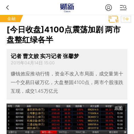
金融
T中
[今日收盘]4100点震荡加剧 两市
盘整红绿各半
记者 曹文姣 实习记者 张馨梦
2015年04月14日 15:00
赚钱效应推动行情，资金不改入市局面，成交量第十
一个交易日破万亿，大盘整固4100点，两市个股涨跌
互现，成交1.45万亿元
原图