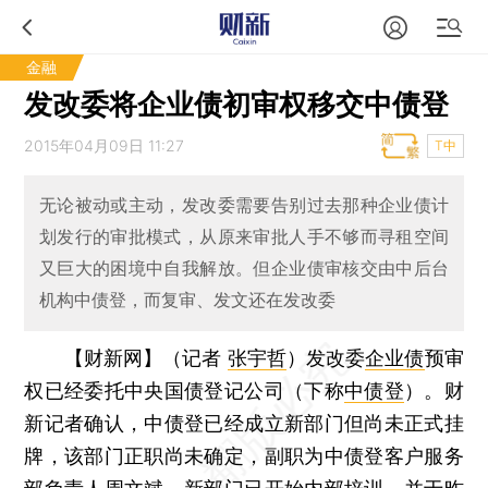
金融
发改委将企业债初审权移交中债登
2015年04月09日 11:27
T中
无论被动或主动，发改委需要告别过去那种企业债计
划发行的审批模式，从原来审批人手不够而寻租空间
又巨大的困境中自我解放。但企业债审核交由中后台
机构中债登，而复审、发文还在发改委
【财新网】（记者
张宇哲
）
发改委
企业债
预审
权已经委托中央国债登记公司（下称
中债登
）。财
新记者确认，中债登已经成立新部门但尚未正式挂
牌，该部门正职尚未确定，副职为中债登客户服务