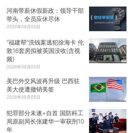
河南带薪休假新政：领导干部
带头，全员应休尽休
2026年08月05日
“福建帮”洗钱案逃犯徐海卡 伦
敦16套房拟被英国没收(含视
频)
2026年08月05日
美巴外交风波再升级 巴西驻
美大使遭撤销美签
2026年08月05日
犯罪部分未遂+自首 国防科工
局原副局长张建华一审获刑10
年