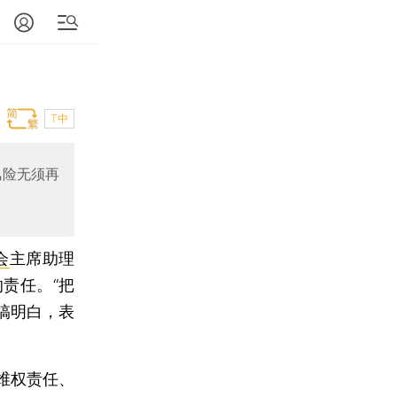
T中
风险无须再
会
主席助理
的责任。“把
搞明白，表
维权责任、