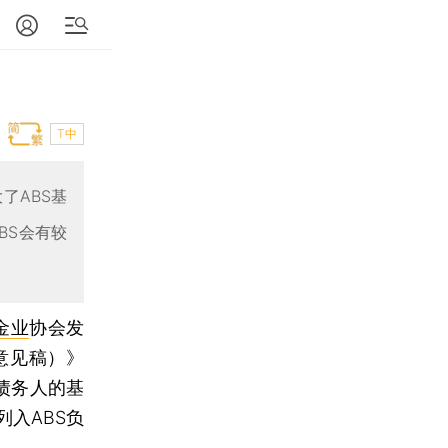
T中
了ABS基
BS会有较
金业
协会发
意见稿）》
债务人的基
入ABS负