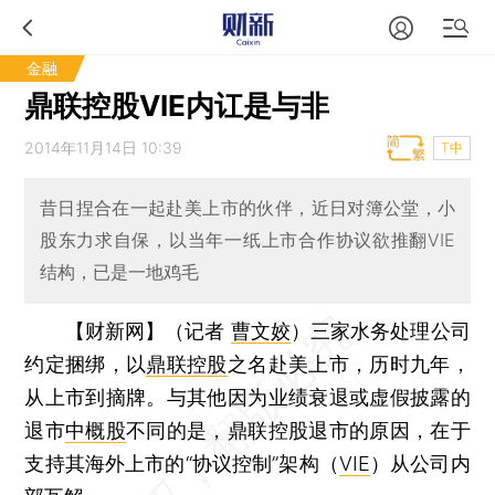
金融
鼎联控股VIE内讧是与非
2014年11月14日 10:39
T中
昔日捏合在一起赴美上市的伙伴，近日对簿公堂，小
股东力求自保，以当年一纸上市合作协议欲推翻VIE
结构，已是一地鸡毛
【财新网】（记者
曹文姣
）
三家水务处理公司
约定捆绑，以
鼎联控股
之名赴美上市，历时九年，
从上市到摘牌。与其他因为业绩衰退或虚假披露的
退市
中概股
不同的是，鼎联控股退市的原因，在于
支持其海外上市的“协议控制”架构（
VIE
）从公司内