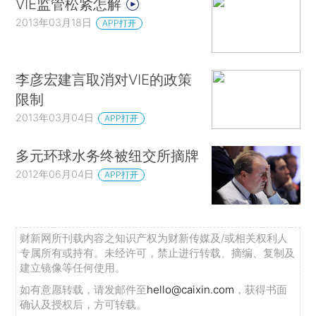
VIE监管松紧怎解
2013年03月18日
APP打开
李彦宏建言取消对VIE的政策
限制
2013年03月04日
APP打开
多元环球水务终被纽交所摘牌
2012年06月04日
APP打开
财新网所刊载内容之知识产权为财新传媒及/或相关权利人
专属所有或持有。未经许可，禁止进行转载、摘编、复制及
建立镜像等任何使用。
如有意愿转载，请发邮件至
hello@caixin.com
，获得书面
确认及授权后，方可转载。