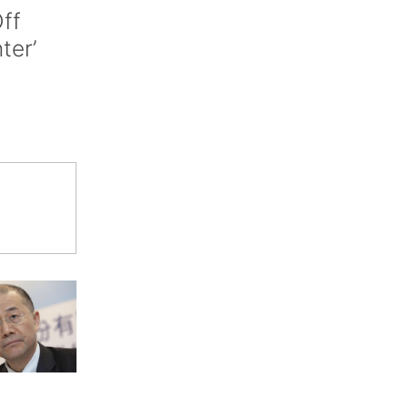
ff
nter’