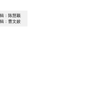
辑：陈慧颖
辑：曹文姣