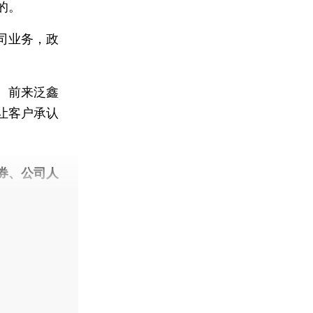
的。
司业务，政
。
。前来泛鑫
让客户承认
。
券、公司人