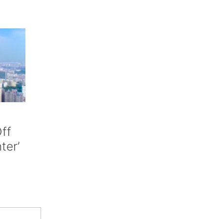
ff
nter’