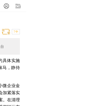
T中
出台
的具体实施
秣马，静待
小微企业金
会加紧落实
案。在清理