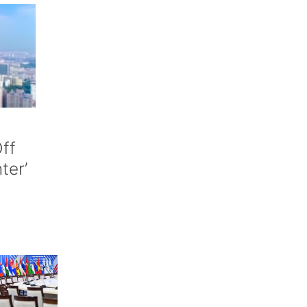
ff
nter’