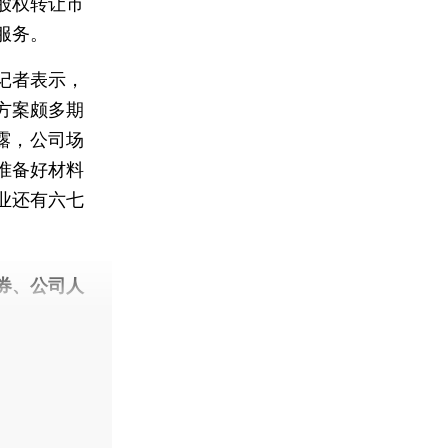
股权转让市
服务。
记者表示，
方案颇多期
露，公司场
准备好材料
业还有六七
券、公司人