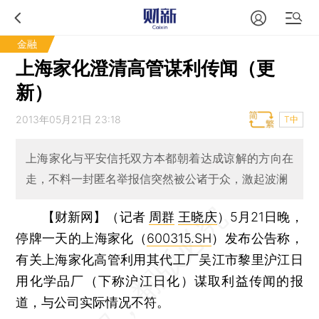
金融
上海家化澄清高管谋利传闻（更
新）
2013年05月21日 23:18
T中
上海家化与平安信托双方本都朝着达成谅解的方向在
走，不料一封匿名举报信突然被公诸于众，激起波澜
【财新网】（记者
周群
王晓庆
）
5月21日晚，
停牌一天的上海家化（
600315.SH
）发布公告称，
有关上海家化高管利用其代工厂吴江市黎里沪江日
用化学品厂（下称沪江日化）谋取利益传闻的报
道，与公司实际情况不符。