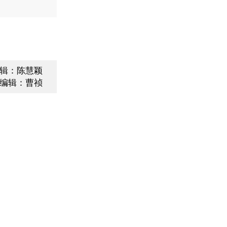
辑：陈慧颖
编辑：曹祯