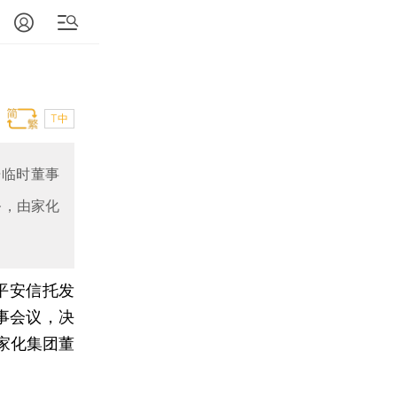
T中
开临时董事
务，由家化
，平安信托发
事会议，决
家化集团董