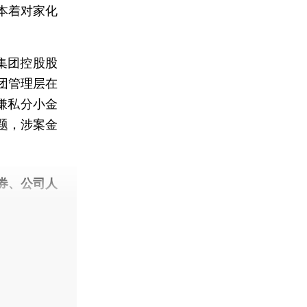
本着对家化
集团控股股
团管理层在
嫌私分小金
题，涉案金
。
券、公司人