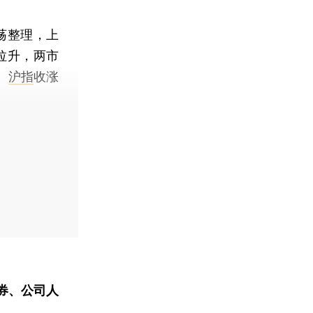
荡整理，上
拉升，两市
。
沪指
收涨
券、公司人