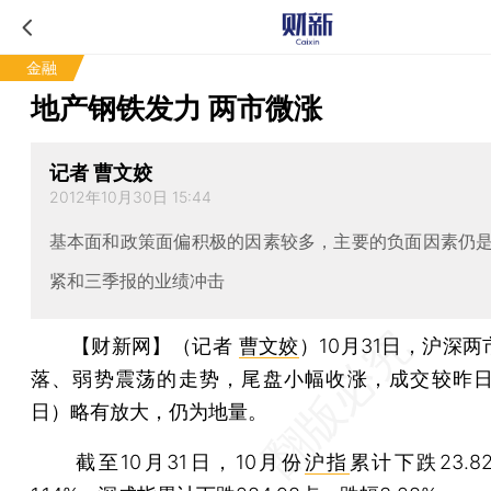
金融
地产钢铁发力 两市微涨
记者 曹文姣
2012年10月30日 15:44
基本面和政策面偏积极的因素较多，主要的负面因素仍
紧和三季报的业绩冲击
【财新网】（记者
曹文姣
）
10月31日，沪深
落、弱势震荡的走势，尾盘小幅收涨，成交较昨日（
日）略有放大，仍为地量。
截至10月31日，10月份
沪指
累计下跌23.