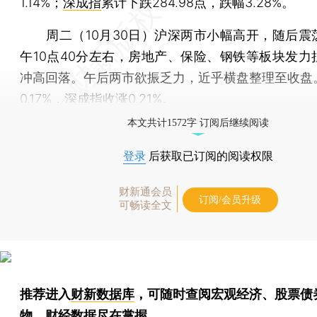
1.14%；
深成指
累计下跌284.98点，跌幅3.28%。
周二（10月30日）沪深两市小幅高开，随后震
午10点40分左右，房地产、保险、钢铁等板块发力
冲高回落。午后两市欲振乏力，近乎横盘整理至收盘
0.17%，
深成指
收涨0.21%。
本文共计1572字 订阅后继续阅读
登录
后获取已订阅的阅读权限
财新通会员
订阅/会员升级
可畅读全文
推荐进入
财新数据库
，可随时查阅宏观经济、股票债
物，财经数据尽在掌握。