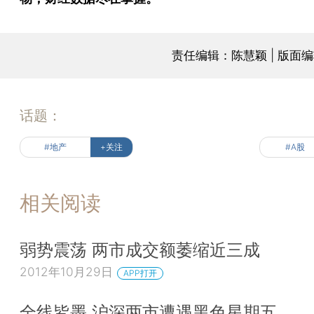
责任编辑：陈慧颖 | 版面
话题：
#地产
+关注
#A股
相关阅读
弱势震荡 两市成交额萎缩近三成
2012年10月29日
APP打开
全线皆墨 沪深两市遭遇黑色星期五