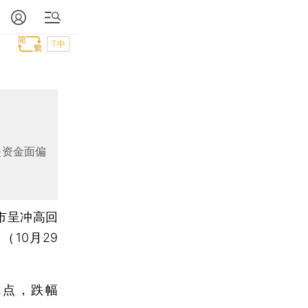
T中
是资金面偏
两市呈冲高回
10月29
82点，跌幅